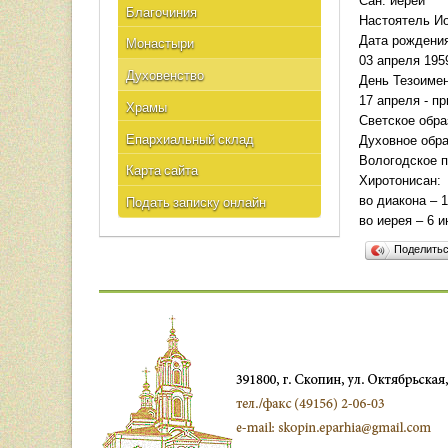
Сан: иерей
Благочиния
Настоятель Ио
Дата рождени
Монастыри
03 апреля 195
Духовенство
День Тезоимен
17 апреля - пр
Храмы
Светское обра
Епархиальный склад
Духовное обра
Вологодское п
Карта сайта
Хиротонисан:
во диакона – 1
Подать записку онлайн
во иерея – 6 и
Поделить