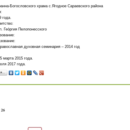
анна-Богословского храма с.Ягодное Сараевского района
я:
9 года.
итство:
п. Гео́ргия Пелопонесского
зование:
зование:
равославная духовная семинария – 2014 год
5 марта 2015 года.
юля 2017 года.
ся…