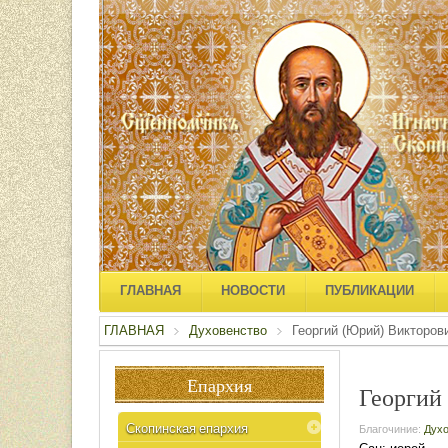
ГЛАВНАЯ
НОВОСТИ
ПУБЛИКАЦИИ
ГЛАВНАЯ
Духовенство
Георгий (Юрий) Викторов
Епархия
Георгий
Скопинская епархия
Благочиние:
Духо