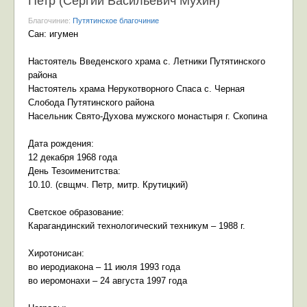
Петр (Сергий Васильевич Мухин)
Благочиние:
Путятинское благочиние
Сан: игумен
Настоятель Введенского храма с. Летники Путятинского
района
Настоятель храма Нерукотворного Спаса с. Черная
Слобода Путятинского района
Насельник Свято-Духова мужского монастыря г. Скопина
Дата рождения:
12 декабря 1968 года
День Тезоименитства:
10.10. (свщмч. Петр, митр. Крутицкий)
Светское образование:
Карагандинский технологический техникум
– 1988 г.
Хиротонисан:
во иеродиакона – 11 июля 1993 года
во иеромонахи – 24 августа 1997 года